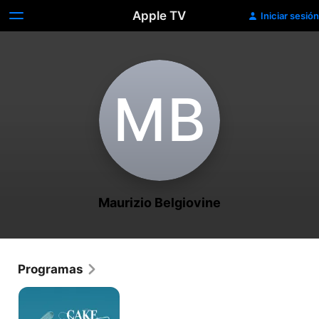
Apple TV
Iniciar sesión
M‌B
Maurizio Belgiovine
Programas
Cake
Boss