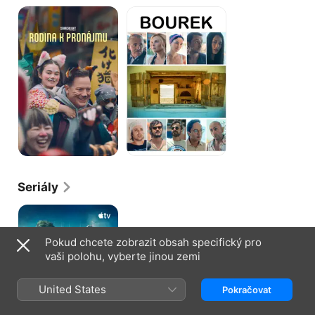
Rodina
Bourek
k
pronájmu
Seriály
Monarch:
Odkaz
monster
Pokud chcete zobrazit obsah specifický pro
vaši polohu, vyberte jinou zemi
United States
Pokračovat