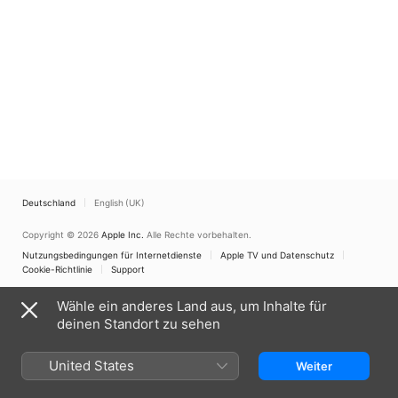
Deutschland
English (UK)
Copyright © 2026
Apple Inc.
Alle Rechte vorbehalten.
Nutzungsbedingungen für Internetdienste
Apple TV und Datenschutz
Cookie-Richtlinie
Support
Wähle ein anderes Land aus, um Inhalte für
deinen Standort zu sehen
United States
Weiter