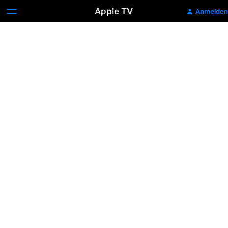
Apple TV
Anmelden
2001:
Odyssee
im
Weltraum