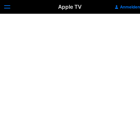
Apple TV
Anmelden
Scout:
Mickey
Guyton