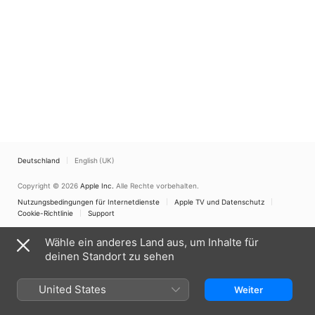
Deutschland
English (UK)
Copyright © 2026
Apple Inc.
Alle Rechte vorbehalten.
Nutzungsbedingungen für Internetdienste
Apple TV und Datenschutz
Cookie-Richtlinie
Support
Wähle ein anderes Land aus, um Inhalte für
deinen Standort zu sehen
United States
Weiter