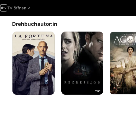
TV öffnen
Drehbuchautor:in
La
Regression
Agora
Fortuna
-
Die
Säulen
des
Himmels