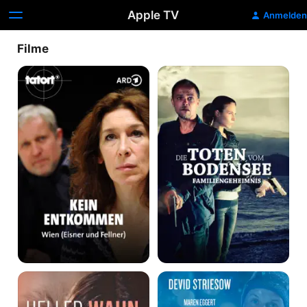
Apple TV
Anmelden
Filme
Tatort
Die
Wien
Toten
-
vom
Kein
Bodensee:
Entkommen
Familiengeheimnis
Heller
Nichts
Wahn
passiert