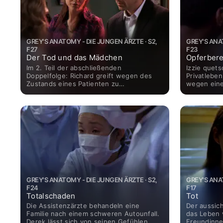
GREY'S ANATOMY - DIE JUNGEN ÄRZTE · S2,
GREY'S ANA
F27
F23
Der Tod und das Mädchen
Opferbere
Im 2. Teil der abschließenden
Izzie quet
Doppelfolge: Richard greift wegen des
Privatlebe
Zustands eines Patienten zu
wegen eines
Verhörmethoden. Callie stellt George
Und Burke 
wegen seiner Gefühle für sie zur Rede
er einen b
und Meredith und Derek treffen sich
wegen Doc.
GREY'S ANATOMY - DIE JUNGEN ÄRZTE · S2,
GREY'S ANA
F24
F17
Totalschaden
Tot
Die Assistenzärzte behandeln eine
Der aussic
Familie nach einem schweren Autounfall.
das Leben 
Derek lässt sich von seinen Gefühlen
Freundinne