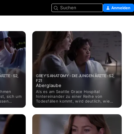
Suchen
Anmelden
RZTE · S2,
GREY'S ANATOMY - DIE JUNGEN ÄRZTE · S2,
F21
e
Aberglaube
nehmen
Als es am Seattle Grace Hospital
ist, sich um
hintereinander zu einer Reihe von
essen
Todesfällen kommt, wird deutlich, wie
nen Tisch
abergläubisch einige der Ärzte sind.
erweist
Außerdem bekommt Izzie Bedenken
dernis in
wegen Dennys Operation. Unterdessen
ziehen Derek und Addison eine
dauerhaftere Form des Zusammenlebens
in Betracht und Richard operiert eine