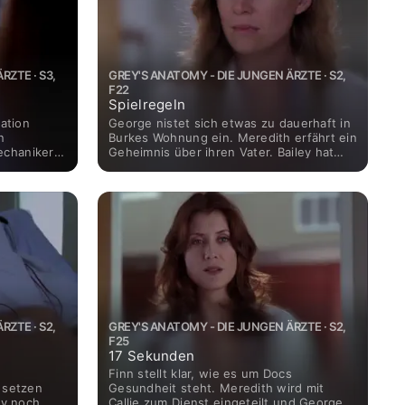
liebe alte Freundin.
RZTE · S3,
GREY'S ANATOMY - DIE JUNGEN ÄRZTE · S2,
F22
Spielregeln
ration
George nistet sich etwas zu dauerhaft in
n
Burkes Wohnung ein. Meredith erfährt ein
echaniker
Geheimnis über ihren Vater. Bailey hat
rd auf der
Angst, dass die Kollegen sie als Mutter
nen
weniger ernst nehmen als zuvor. Und
Wasser
Alex erhält eine Lektion in Sachen
Alex die
Höflichkeit am Krankenbett.
e
u nehmen.
esichts des
n einer
RZTE · S2,
GREY'S ANATOMY - DIE JUNGEN ÄRZTE · S2,
F25
17 Sekunden
Finn stellt klar, wie es um Docs
 setzen
Gesundheit steht. Meredith wird mit
ny noch
Callie zum Dienst eingeteilt und George