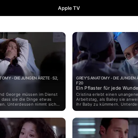
Apple TV
TOMY - DIE JUNGEN ÄRZTE · S2,
GREY'S ANATOMY - DIE JUNGEN Ä
F20
Ein Pflaster für jede Wund
nd George müssen im Dienst
Cristina erlebt einen unange
, dass sie die Dinge etwas
Arbeitstag, als Bailey sie anwe
en. Unterdessen nimmt sich
ihr Baby zu kümmern. Unterd
 sich theoretisch noch in
machen Derek und Addison rei
ftsschutz befindet, Addison
in ihrer Beziehung und Denny 
r delikaten Frauengeschichte
sich für Alex weiterhin als Hin
Alex macht sich eine
seinem Verhältnis zu Izzie.
Eifersucht breit, als Izzie
 Aufmerksamkeit schenkt.