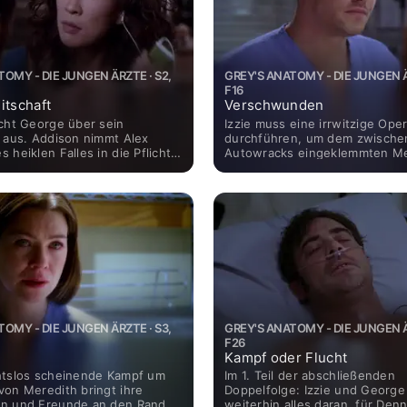
TOMY - DIE JUNGEN ÄRZTE · S2,
GREY'S ANATOMY - DIE JUNGEN Ä
F16
itschaft
Verschwunden
scht George über sein
Izzie muss eine irrwitzige Ope
n aus. Addison nimmt Alex
durchführen, um dem zwische
 heiklen Falles in die Pflicht.
Autowracks eingeklemmten M
steht unter großem Druck, als
das Leben zu retten. Derek wi
erühmten Popstar behandelt.
Suche nach der verschwunde
Meredith von einem Kind ans 
geführt. Indessen fotografiert 
Toten, um den Angehörigen di
unerträgliche Ungewissheit z
Mark wiederum zeigt sich ang
großen Leids um ihn herum vo
neuen Seite.
TOMY - DIE JUNGEN ÄRZTE · S3,
GREY'S ANATOMY - DIE JUNGEN Ä
F26
Kampf oder Flucht
htslos scheinende Kampf um
Im 1. Teil der abschließenden
von Meredith bringt ihre
Doppelfolge: Izzie und George
n und Freunde an den Rand
weiterhin alles daran, für Den