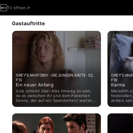
TV öffnen
Gastauftritte
GREY'S ANATOMY - DIE JUNGEN ÄRZTE · S2,
GREY'S ANA
F13
F19
Ein neuer Anfang
Karma
Izzie scheint über Alex hinweg zu sein,
Meredith u
da es zwischen ihr und dem Patienten
feststellen
Denny, der auf ein Spenderherz wartet,
anders seh
heftig funkt. George behandelt Bex,
Bailey, die
einen jugendlichen Hermaphroditen.
Mutterscha
wegen eine
vor und in 
ungekannte 
Denny mehr