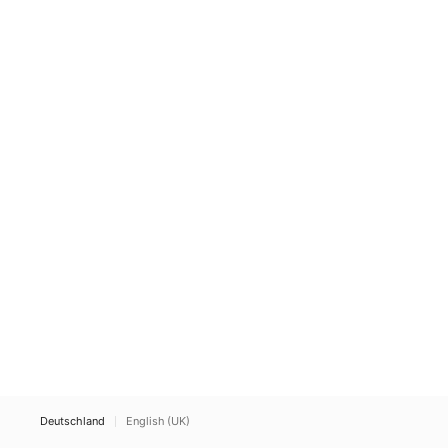
über die ak
Pines zu sp
Bewohner ü
Deutschland
English (UK)