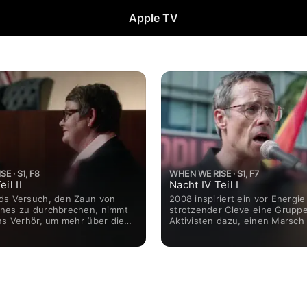
Apple TV
E · S1, F8
WHEN WE RISE · S1, F7
il II
Nacht IV Teil I
ds Versuch, den Zaun von
2008 inspiriert ein vor Energie
nes zu durchbrechen, nimmt
strotzender Cleve eine Gruppe
ns Verhör, um mehr über die
Aktivisten dazu, einen Marsch
frührer herauszufinden, die
Washington zu organisieren, u
eckt halten. Unterdessen geht
Bürgerrechte für die LGBTQ-
s Gesundheitszustand bergab.
einzufordern. Ken hat damit z
Pam ermutigt Theresa, sich
seine sexuelle Orientierung mi
iöse Grundstück Nr. 33 näher
Mitgliedschaft in einer konser
 Ben wird von seiner Lehrerin
Religionsgemeinschaft zu vere
r dazu verleitet, öffentlich