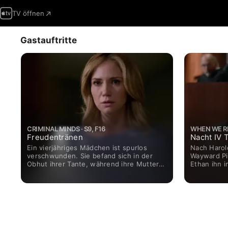
TV öffnen
Gastauftritte
CRIMINAL MINDS · S9, F16
WHEN WE RIS
Freudentränen
Nacht IV Te
Ein vierjähriges Mädchen ist spurlos
Nach Harol
verschwunden. Sie befand sich in der
Wayward Pi
Obhut ihrer Tante, während ihre Mutter
Ethan ihn i
verreist war. Es gibt mehrere
anderen Au
Verdächtige.
sich verst
es mit Amy
Schwester 
das myster
anzusehen.
Megan Fishe