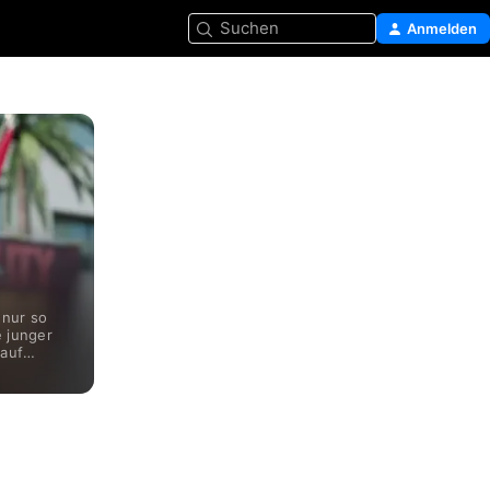
Suchen
Anmelden
 nur so
 junger
 auf
m volle
Community
u kämpfen,
t seiner
vativen
inbaren.