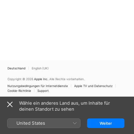
töten.
Deutschland
English (UK)
Copyright © 2026
Apple Inc.
Alle Rechte vorbehalten.
Nutzungsbedingungen für Internetdienste
Apple TV und Datenschutz
Cookie-Richtlinie
Support
Wähle ein anderes Land aus, um Inhalte für
deinen Standort zu sehen
United States
Weiter