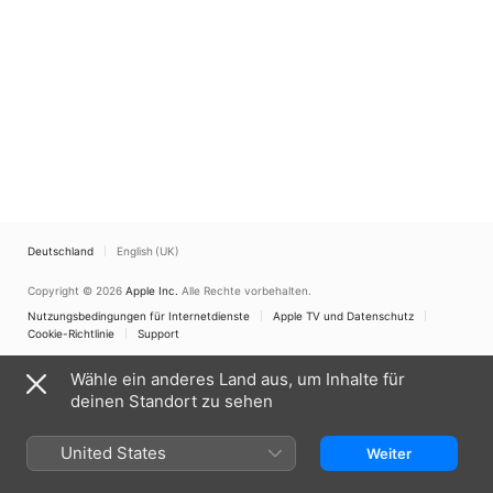
Deutschland
English (UK)
Copyright © 2026
Apple Inc.
Alle Rechte vorbehalten.
Nutzungsbedingungen für Internetdienste
Apple TV und Datenschutz
Cookie-Richtlinie
Support
Wähle ein anderes Land aus, um Inhalte für
deinen Standort zu sehen
United States
Weiter