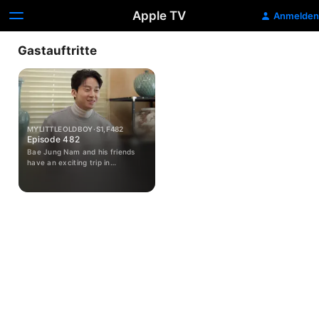
Apple TV
Anmelden
Gastauftritte
MY LITTLE OLD BOY · S1, F482
Episode 482
Bae Jung Nam and his friends
have an exciting trip in
Kazakhstan, enjoying roller
coasters and cable cars.