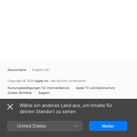
Deutschland
English (UK)
Copyright © 2026
Apple Inc.
Alle Rechte vorbehalten.
Nutzungsbedingungen für Internetdienste
Apple TV und Datenschutz
Cookie-Richtlinie
Support
Wähle ein anderes Land aus, um Inhalte für
deinen Standort zu sehen
United States
Weiter