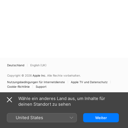
Deutschland
English (UK)
Copyright © 2026
Apple Inc.
Alle Rechte vorbehalten.
Nutzungsbedingungen für Internetdienste
Apple TV und Datenschutz
Cookie-Richtlinie
Support
Wähle ein anderes Land aus, um Inhalte für
deinen Standort zu sehen
United States
Weiter