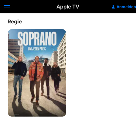
Apple TV
Anmelden
Regie
Soprano:
Um
jeden
Preis