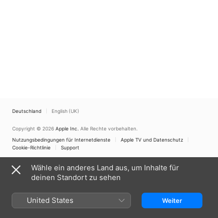
Deutschland
English (UK)
Copyright © 2026
Apple Inc.
Alle Rechte vorbehalten.
Nutzungsbedingungen für Internetdienste
Apple TV und Datenschutz
Cookie-Richtlinie
Support
Wähle ein anderes Land aus, um Inhalte für
deinen Standort zu sehen
United States
Weiter