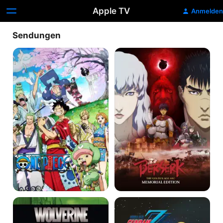
Apple TV
Anmelden
Sendungen
One
Berserk:
Piece
Das
Goldene
Zeitalter
-
Memorial
Edition
Wolverine
Mobile
Suit
Gundam