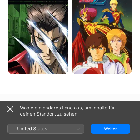
ZZ
Deutschland
English (UK)
Wähle ein anderes Land aus, um Inhalte für
deinen Standort zu sehen
Copyright © 2026
Apple Inc.
Alle Rechte vorbehalten.
Nutzungsbedingungen für Internetdienste
Apple TV und Datenschutz
Cookie-Richtlinie
Support
United States
Weiter