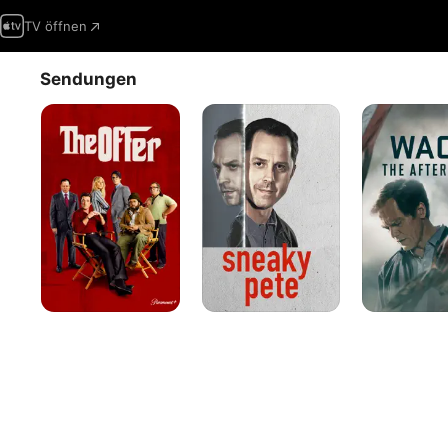
TV öffnen
Sendungen
The
Sneaky
Waco:
Offer
Pete
The
Aftermath