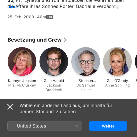
S5, F7: 
 Lynette und Tom entdecken die Wahrheit über 
die Affäre ihres Sohnes Porter. Gabrielle verdächtigt 
MEHR
Carlos Patientin Virginia, noch andere Motive für ihre 
25. Feb. 2009
·
40m
Großzügigkeit zu haben. Ein Moment der Schwäche 
bringt Bree in Verlegenheit. Unterdessen wird 
Katherines Geheimnis gelüftet. Susan erfährt von 
Jacksons wahrer Leidenschaft. Mrs. McCluskeys 
Besetzung und Crew
Schwester Roberta entdeckt eine beunruhigende 
Tatsache über Dave.
Kathryn Joosten
Gale Harold
Stephen
Gail O’Grady
Mrs. McCluskey
Jackson
Dr. Samuel
Spinella
Anne Schilling
Braddock
Heller
Informationen
Wähle ein anderes Land aus, um Inhalte für
deinen Standort zu sehen
Erschienen
2009
United States
Weiter
Dauer
40 Min.