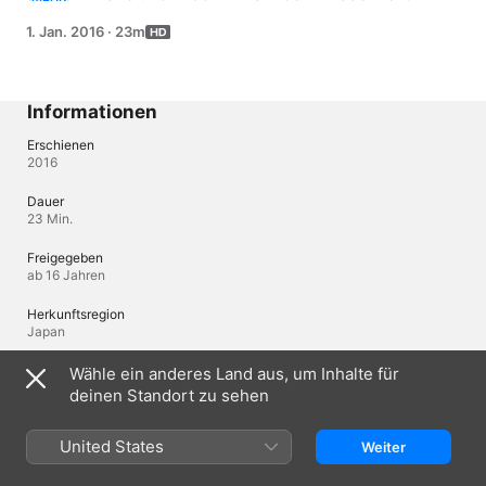
aber seine Informationen wurden geheim gehalten. 
1. Jan. 2016
·
23m
Entschlossen stehlen die beiden Undines Zugangskarte 
und finden heraus, dass Aoto ein Verdächtiger des 
Blauen Weihnachtsmassakers ist.
Informationen
Erschienen
2016
Dauer
23 Min.
Freigegeben
ab 16 Jahren
Herkunftsregion
Japan
© 2018 CGungHo Online Entertainment,Inc./Divine Gate World Council
Wähle ein anderes Land aus, um Inhalte für
deinen Standort zu sehen
Sprachen
United States
Weiter
Original-Audio
Japanisch, Japanisch (Japan), Englisch (Vereinigte Staaten)