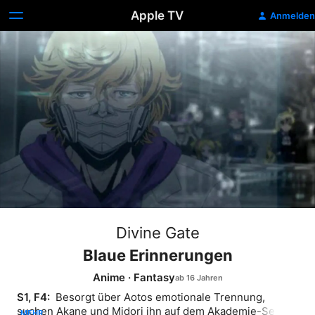
Apple TV
Anmelden
Divine Gate
Blaue Erinnerungen
Anime
·
Fantasy
S1, F4: 
 Besorgt über Aotos emotionale Trennung, 
suchen Akane und Midori ihn auf dem Akademie-Server, 
MEHR