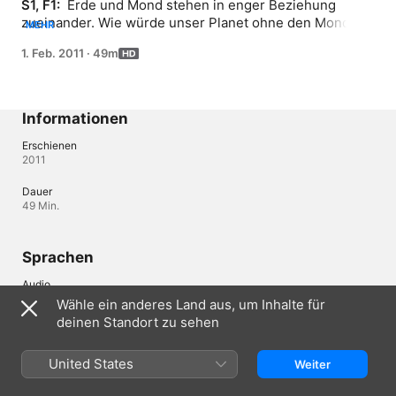
S1, F1: 
 Erde und Mond stehen in enger Beziehung 
zueinander. Wie würde unser Planet ohne den Mond 
MEHR
aussehen?
1. Feb. 2011
·
49m
Informationen
Erschienen
2011
Dauer
49 Min.
Sprachen
Audio
Deutsch (Deutschland) , Englisch 
Wähle ein anderes Land aus, um Inhalte für
deinen Standort zu sehen
Deutschland
English (UK)
United States
Weiter
Copyright © 2026
Apple Inc.
Alle Rechte vorbehalten.