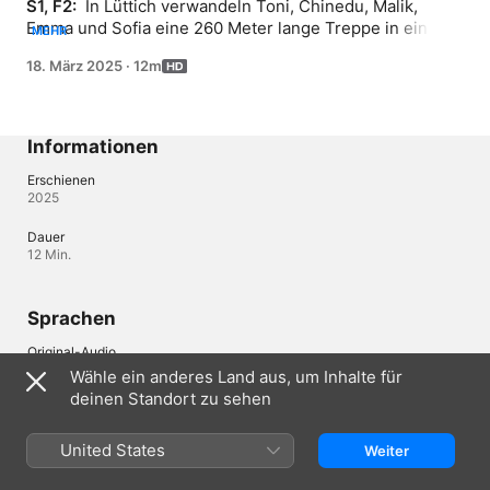
S1, F2: 
 In Lüttich verwandeln Toni, Chinedu, Malik, 
Emma und Sofia eine 260 Meter lange Treppe in einen 
MEHR
Catwalk. Oben angekommen genießen sie die Aussicht 
18. März 2025
·
12m
über die belgische Stadt.
Informationen
Erschienen
2025
Dauer
12 Min.
Sprachen
Original-Audio
Deutsch
Wähle ein anderes Land aus, um Inhalte für
deinen Standort zu sehen
Audio
Deutsch (Deutschland) (AAC)
United States
Weiter