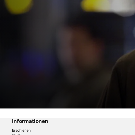
Der Adler – Die Spur des Verbrechens
Codename: Ares, Teil 2
Informationen
Erschienen
Crime
·
Drama