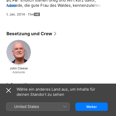
S1, F6: 
 Endlich stehen Greg und Wirt kurz davor, 
Adelaide, die gute Frau des Waldes, kennenzulernen. 
MEHR
Doch warum ist das Rotkehlchen Beatrice so 
1. Jan. 2014
·
11m
niedergeschlagen? Auch Greg wird von seinen 
Gefühlen übermannt, als er begreift, dass es seinem 
geliebten Frosch bei seinen Artgenossen wohl besser 
ergeht als bei ihm.
Besetzung und Crew
John Cleese
Adelaide
Informationen
Wähle ein anderes Land aus, um Inhalte für
Erschienen
deinen Standort zu sehen
2014
United States
Dauer
Weiter
11 Min.