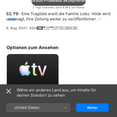
Gratis Probeabo akzeptieren
7 Tage kostenlos, dann 9,99 € pro Monat
S2, F9: 
 Eine Tragödie ereilt die Familie Lisko. Hilde wird 
untersagt, ihre Zeitung weiter zu veröffentlichen. Izzy 
MEHR
bezieht Stellung.
6. Aug. 2021
·
42m
Optionen zum Ansehen
Wähle ein anderes Land aus, um Inhalte für
Gratis Probeabo akzeptieren
deinen Standort zu sehen
7 Tage kostenlos, dann 9,99 € pro Monat
United States
Weiter
Informationen