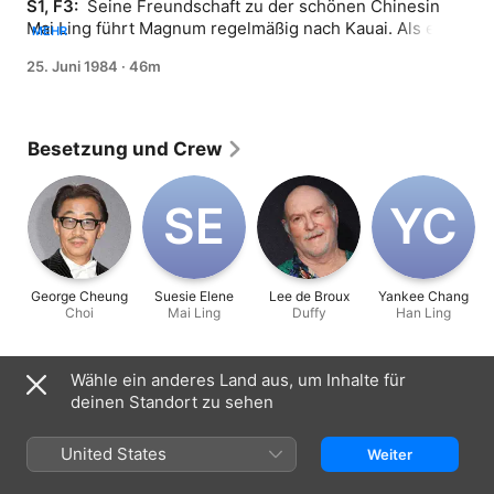
S1, F3: 
 Seine Freundschaft zu der schönen Chinesin 
Mai Ling führt Magnum regelmäßig nach Kauai. Als er 
MEHR
mal wieder ein Wochenende bei ihr verbringt, bittet sie 
25. Juni 1984
·
46m
ihn um einen scheinbar harmlosen Gefallen - er soll auf 
eine Kiste mit einer wertvollen Vase aufpassen. Was er 
allerdings nicht weiß ist, dass diese Vase auch einen 
besonders religiösen Wert hat - und so steht kurze Zeit 
Besetzung und Crew
später ein chinesischer Tong-Krieger vor seiner Tür ...
S‌E
Y‌C
George Cheung
Suesie Elene
Lee de Broux
Yankee Chang
Choi
Mai Ling
Duffy
Han Ling
Informationen
Wähle ein anderes Land aus, um Inhalte für
deinen Standort zu sehen
Erschienen
1984
United States
Weiter
Dauer
46 Min.