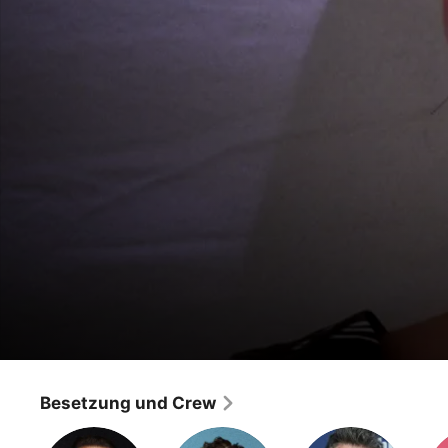
Grey's Anatomy - Die jungen Ärzte
Die andere Seite des Lebens, Teil 2
Besetzung und Crew
Drama
·
Romance