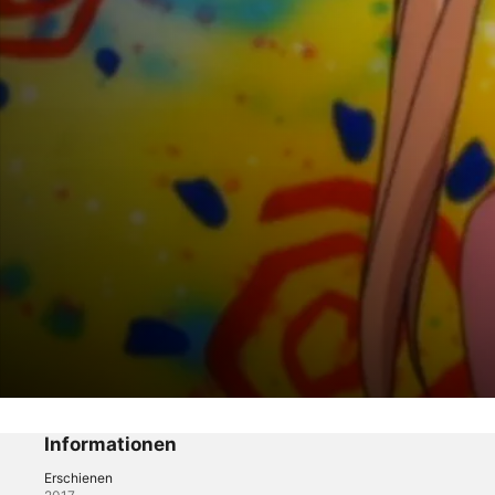
Kaleido Star
Eine megaweiter Weg zur Bühne!
Informationen
Erschienen
Action
·
Anime