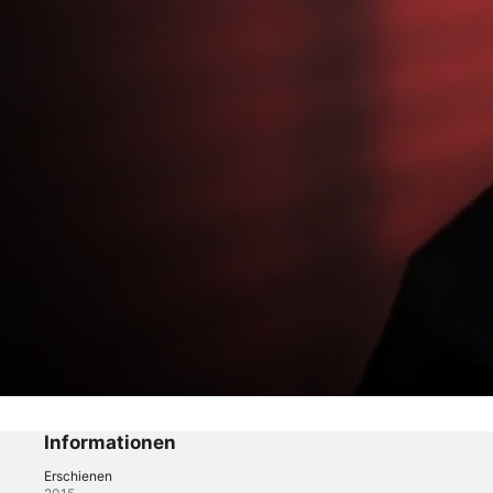
Erwischt! Peinliche Sex-Geschichten
Episode 5
Informationen
Erschienen
Crime
·
Reality