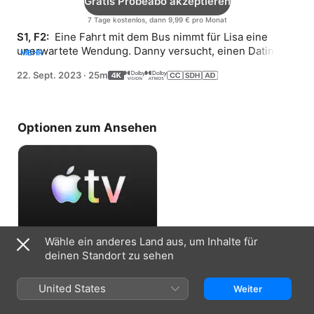
Gratis Probeabo akzeptieren
7 Tage kostenlos, dann 9,99 € pro Monat
S1, F2: 
 Eine Fahrt mit dem Bus nimmt für Lisa eine 
unerwartete Wendung. Danny versucht, einen Dating-
MEHR
App-Treffer zu beeindrucken und macht einen sehr 
22. Sept. 2023
·
25m
uncharmanten Fehler.
Optionen zum Ansehen
Wähle ein anderes Land aus, um Inhalte für
Gratis Probeabo akzeptieren
deinen Standort zu sehen
7 Tage kostenlos, dann 9,99 € pro Monat
United States
Weiter
Informationen