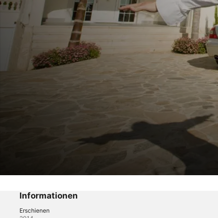
Der Wendler-Clan
Folge 4
Informationen
Erschienen
Dokus
·
Reality