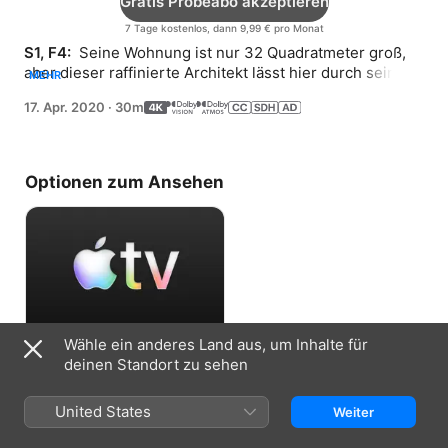
Gratis Probeabo akzeptieren
7 Tage kostenlos, dann 9,99 € pro Monat
S1, F4: 
 Seine Wohnung ist nur 32 Quadratmeter groß, 
aber dieser raffinierte Architekt lässt hier durch seine 
MEHR
unzähligen Raumkonzepte ein Gefühl der Unendlichkeit 
17. Apr. 2020
·
30m
aufkommen.
Optionen zum Ansehen
Wähle ein anderes Land aus, um Inhalte für
Gratis Probeabo akzeptieren
deinen Standort zu sehen
7 Tage kostenlos, dann 9,99 € pro Monat
United States
Weiter
Informationen