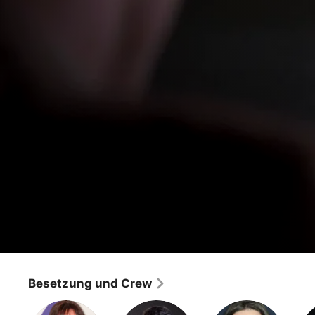
NYPD Blue
Ich zeichne es dir auf
Besetzung und Crew
Drama
·
Crime