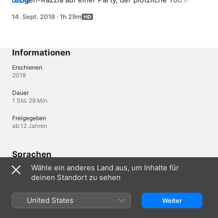
MEHR
Mädchens – wie hängt all das zusammen? Kommissarin 
14. Sept. 2018
·
1h 29m
Judith Mohn nimmt die Ermittlungen auf. Zu ihrem 
Schrecken erkennt sie, dass ihre Bekannten in dem Fall 
verstrickt sind.
Informationen
Erschienen
2018
Dauer
1 Std. 29 Min.
Freigegeben
ab 12 Jahren
Sprachen
Wähle ein anderes Land aus, um Inhalte für
Original-Audio
deinen Standort zu sehen
Deutsch
Audio
United States
Weiter
Deutsch (Deutschland) (AAC)