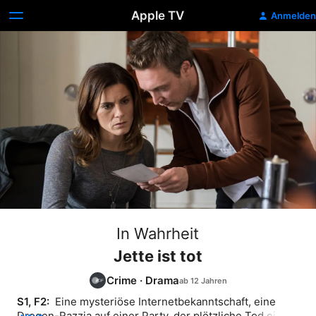
Apple TV
Anmelden
In Wahrheit
Jette ist tot
Crime
·
Drama
S1, F2: 
 Eine mysteriöse Internetbekanntschaft, eine 
Drogen-Razzia auf einer Party, der plötzliche Tod eines 