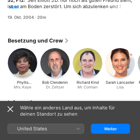
S2, F12: 
 Seit Elliott J.D. nur noch als guten Freund sieht, 
ist er am Boden zerstört. Um sich abzulenken und Elliott 
MEHR
eifersüchtig zu machen, fängt er eine neue Affäre an. 
19. Okt. 2004
·
20m
Der Plan geht allerdings schief.
Besetzung und Crew
Phyllis
Bob Clendenin
Richard Kind
Sarah Lancaster
Applegate
Mrs. Kaye
Dr. Zeltzer
Mr. Corman
Lisa
Informationen
Wähle ein anderes Land aus, um Inhalte für
Erschienen
deinen Standort zu sehen
2004
United States
Dauer
Weiter
20 Min.