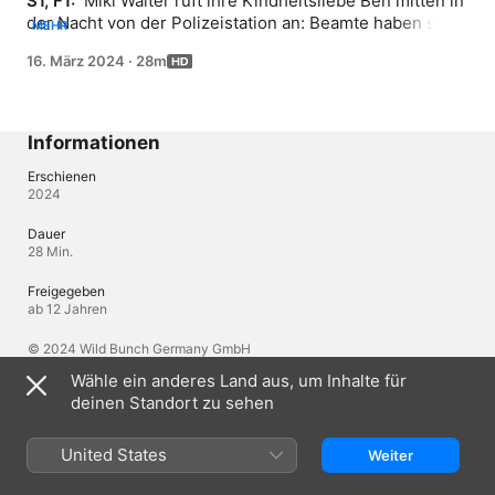
S1, F1: 
 Miki Walter ruft ihre Kindheitsliebe Ben mitten in 
der Nacht von der Polizeistation an: Beamte haben sie 
MEHR
festgenommen, nachdem der Geschäftsmann August zu 
16. März 2024
·
28m
Buckenbach die Polizei gerufen und sie wegen 
Vergewaltigung angezeigt hat. Ben will Miki helfen, aber 
dafür muss er erst einmal begreifen, was mit seiner 
alten Freundin und großen Liebe von damals passiert 
Informationen
ist.
Erschienen
2024
Dauer
28 Min.
Freigegeben
ab 12 Jahren
© 2024 Wild Bunch Germany GmbH
Wähle ein anderes Land aus, um Inhalte für
deinen Standort zu sehen
Sprachen
Original-Audio
United States
Weiter
Deutsch