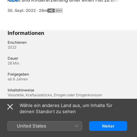
MEHR
Sie versucht, sich mit den Alphamüttern zu verbünden, 
30. Sept. 2022
·
28m
aber stattdessen ist sie in einer Welt voller Chaos 
gefangen.
Informationen
Erschienen
2022
Dauer
28 Min.
Freigegeben
ab 6 Jahren
Inhaltshinweise
Vorurteile, Kraftausdrücke, Drogen oder Drogenkonsum
Wähle ein anderes Land aus, um Inhalte für
Herkunftsregionen
Vereinigtes Königreich, Vereinigte Staaten
deinen Standort zu sehen
© 2016 Boom Cymru TV Ltd / 2017 Merman. All rights Reserved
United States
Weiter