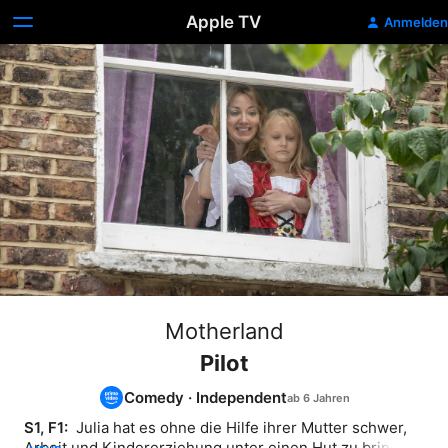
Apple TV
Anmelden
Motherland
Pilot
Comedy
·
Independent
S1, F1: 
 Julia hat es ohne die Hilfe ihrer Mutter schwer, 
Arbeit und Kindererziehung unter einen Hut zu bringen. 