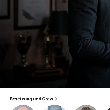
The Mentalist
Redbird
Besetzung und Crew
Crime
·
Drama