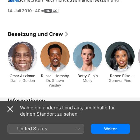
MEHR
erfährt etwas, das ihn rasend macht. Alicia muss einen 
14. Juli 2010
·
40m
Arzt vertreten, der einem Highschool-Quarterback 
Medikamente verschrieben hat.
Besetzung und Crew
Omar Azziman
Russell Hornsby
Betty Gilpin
Renee Elise
Daniel Golden
Dr. Shawn
Molly
Geneva Pine
Goldsberry
Wesley
Informationen
Wähle ein anderes Land aus, um Inhalte für
Erschienen
deinen Standort zu sehen
2010
Dauer
United States
Weiter
40 Min.