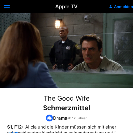
Apple TV
Anmelden
The Good Wife
Schmerzmittel
Drama
S1, F12: 
 Alicia und die Kinder müssen sich mit einer 
sehr schlechten Nachricht auseinandersetzen und Peter 