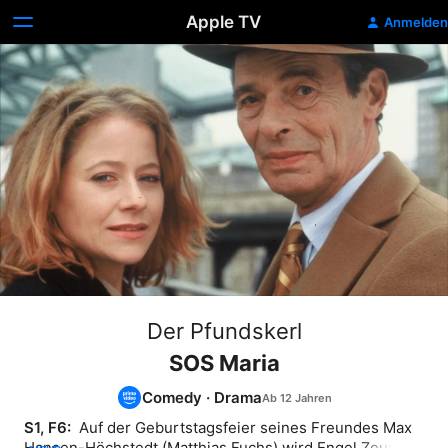
Apple TV
Anmelden
Der Pfundskerl
SOS Maria
Comedy
·
Drama
S1, F6: 
 Auf der Geburtstagsfeier seines Freundes Max 
Hansen-Höchstedt (Matthias Fuchs) wird Engel Zeuge, 