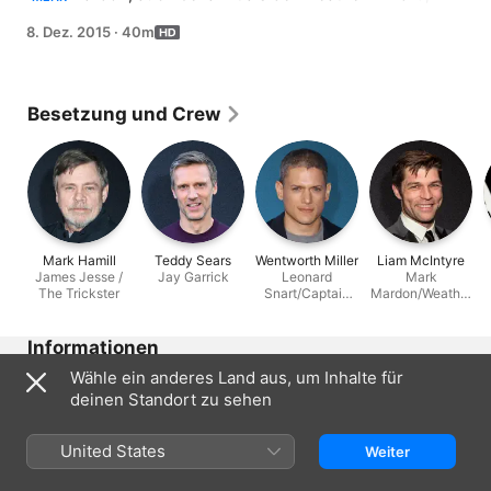
kehrt zurück und will Leonard Snart (Captain Cold) und 
8. Dez. 2015
·
40m
James Jesse (Trickster) aus Iron Heights befreien. Barry 
muss sich etwas einfallen lassen, um zu verhindern, 
dass die Superschurken während der Feiertage die 
Stadt übernehmen. Joe und Iris treffen indes Wally 
Besetzung und Crew
West.
Mark Hamill
Teddy Sears
Wentworth Miller
Liam McIntyre
James Jesse /
Jay Garrick
Leonard
Mark
The Trickster
Snart/Captain
Mardon/Weather
Cold
Wizard
Informationen
Wähle ein anderes Land aus, um Inhalte für
Erschienen
deinen Standort zu sehen
2015
Dauer
United States
Weiter
40 Min.