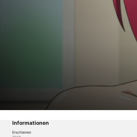
The Testament of Sister New Devil
Unvergleichliche Dämonenschwester am
Informationen
Erschienen
Anime
·
Comedy