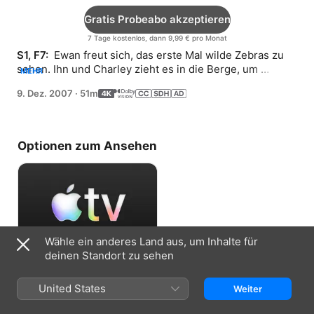
Gratis Probeabo akzeptieren
7 Tage kostenlos, dann 9,99 € pro Monat
S1, F7: 
 Ewan freut sich, das erste Mal wilde Zebras zu 
sehen. Ihn und Charley zieht es in die Berge, um 
MEHR
Gorillas in ihrem natürlichen Lebensraum zu erleben.
9. Dez. 2007
·
51m
Optionen zum Ansehen
Wähle ein anderes Land aus, um Inhalte für
deinen Standort zu sehen
Gratis Probeabo akzeptieren
United States
Weiter
7 Tage kostenlos, dann 9,99 € pro Monat