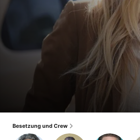
Big Sky
Weißer Löwe
Besetzung und Crew
Drama
·
Thriller