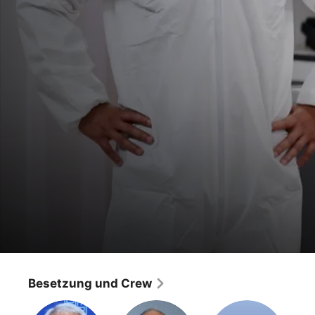
The Big Bang Theory
Weihnachtswunder mit Taube
Besetzung und Crew
Comedy
·
Romance