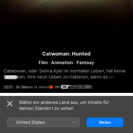
Catwoman: Hunted
Film
·
Animation
·
Fantasy
Catwoman, oder Selina Kyle im normalen Leben, hat keine 
Bedenken, ihre neun Leben zu riskieren, wenn es um Beute 
MEHR
wie den wertvollsten Smaragd der Welt geht. Aber mit 
2021
·
1h 19m
78%
Batwoman und Interpol im Genick muss sie auf sanften 
Pfoten wandeln. Das Katz-und-Maus-Spiel wird noch 
komplizierter, denn der weltweit operierende 
Wähle ein anderes Land aus, um Inhalte für
Trailer
Verbrecherring Leviathan, Auftragskiller und jede Menge 
deinen Standort zu sehen
Irrungen und Wirrungen könnten diese verschlagene Katze 
aus dem Tritt bringen. Streif dir ein Kostüm über und 
United States
Weiter
genieße den Moment mit diesem DC-Film im Anime-Look!