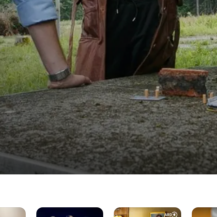
Hundertdreizehn
Harter
Kehrtw