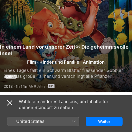
In einem Land vor unserer Zeit®: Die geheimnisvolle
Insel
Film
·
Kinder und Familie
·
Animation
Eines Tages fällt ein Schwarm Blätter fressender Gobbler 
über das große Tal her und verschlingt alle Pflanzen, die er 
MEHR
finden kann. Nun ist die einst so üppig bewachsene 
2013
·
1h 14m
Landschaft öde und leer, und die Herden des Tals müssen 
sich ein neues Zuhause suchen, bis die Blätter wieder 
nachgewachsen sind. Doch als Streitereien die 
Wähle ein anderes Land aus, um Inhalte für
Trailer
Erwachsenen zu entzweien drohen, machen sich Littlefoot 
deinen Standort zu sehen
und seine urzeitlichen Freunde allein auf den Weg. Ihre 
Suche führt sie über das große Wasser zu den Ufern einer 
United States
Weiter
geheimnisvollen Insel, wo sie glücklicherweise Chomper, 
den liebenswerten jungen Scharfzahn aus “Das Abenteuer 