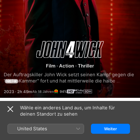
John
Wick:
Film
·
Action
·
Thriller
Kapitel
Der Auftragskiller John Wick setzt seinen Kampf gegen die 
"Hohe Kammer" fort und hat mittlerweile die halbe 
MEHR
Unterwelt gegen sich aufgebracht. Wick kann förmlich 
4
2023
·
2h 49m
94%
zusehen, wie das Kopfgeld auf ihn immer weiter steigt. Sein 
mächtigster Gegner ist Unterwelt-Boss Marquis de 
Gramont, der starke Allianzen hinter sich versammelt hat 
Wähle ein anderes Land aus, um Inhalte für
Trailer
und dem seine Handlanger Shimazu und Killa treu zur Seite 
deinen Standort zu sehen
stehen. Sein Kampf gegen neue und alte Feinde führt Wick 
von New York über Paris und Osaka bis nach Berlin.
United States
Weiter