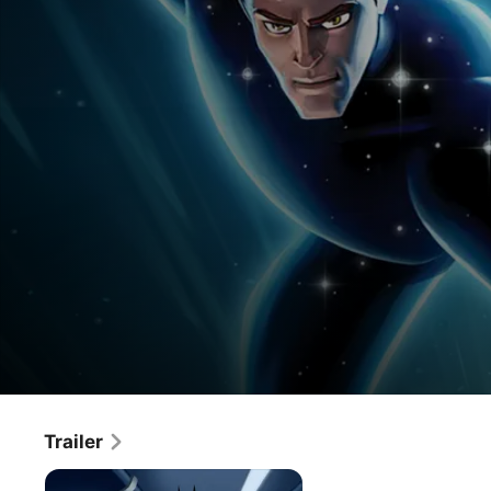
Justice League vs. The Fatal Five
Trailer
Film
·
Animation
·
Action
Der ausführende Produzent Bruce Timm präsentiert 