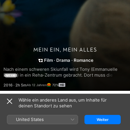
Mein
Film
·
Drama
·
Romance
Ein,
Nach einem schweren Skiunfall wird Tony (Emmanuelle 
Bercot) in ein Reha-Zentrum gebracht. Dort muss die junge 
mein
MEHR
Frau nicht nur mühsam das Gehen neu erlernen, sondern 
2016
·
2h 5m
72%
auch ihr inneres Gleichgewicht wiederfinden. Zeit, um auf 
Alles
ihre turbulente Beziehung mit Georgio (Vincent Cassel) 
zurückzublicken: Warum haben sie sich geliebt? Wer ist 
Wähle ein anderes Land aus, um Inhalte für
Trailer
dieser Mann, dem sie so verfallen war? Und wie konnte sie 
deinen Standort zu sehen
es zulassen, sich dieser erstickenden, zerstörerischen 
Leidenschaft auszuliefern? Vor Tony liegt ein langer 
United States
Weiter
Heilungsprozess, aber auch eine Chance, die Stücke ihrer 
zerbrochenen Persönlichkeit neu zusammenzusetzen und 