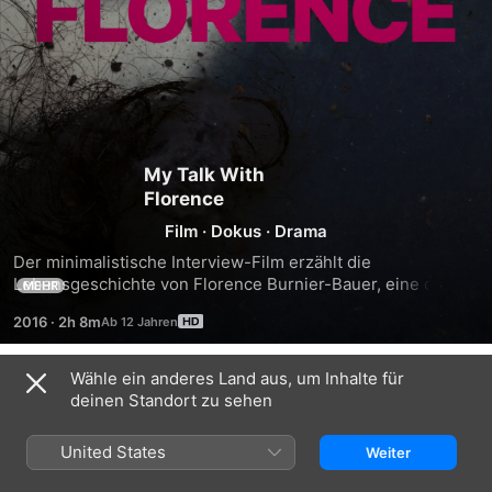
My Talk With
Florence
Film
·
Dokus
·
Drama
Der minimalistische Interview-Film erzählt die 
Lebensgeschichte von Florence Burnier-Bauer, eine der 
MEHR
erschütterndsten des 20. Jahrhunderts. Das Dokument aus 
2016
·
2h 8m
ungeschnittenem Filmmaterial besteht aus zwei Tapes (im 
ersten geht es um ihre Jugend und ihr Leben allgemein, im 
zweiten um ihre Zeit in der Kommune von Otto Mühl), die 
Wähle ein anderes Land aus, um Inhalte für
Trailer
von kurzen Zwischensequenzen mit Fotos und Zitaten 
deinen Standort zu sehen
unterbrochen werden. Das Verhältnis zwischen 
Filmemacher und Protagonistin schwankt zwischen der 
United States
Weiter
Suche nach Informationen, Schutz und Solidarität, 
zwischen Voyeurismus, Empathie und Selbstdarstellung.