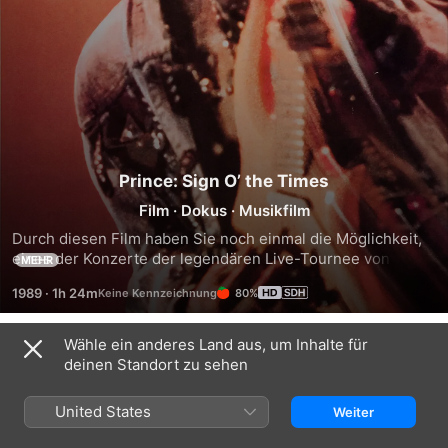
Prince: Sign O’ the Times
Film
·
Dokus
·
Musikfilm
Durch diesen Film haben Sie noch einmal die Möglichkeit, 
eines der Konzerte der legendären Live-Tournee von 1987 
MEHR
mitzuerleben. Der Konzertmitschnitt fesselt durch das 
1989
·
1h 24m
80%
außerordentliche Engagement der Musiker und die tolle 
Bühnenshow des Künstlers selbst. Die prickelnde 
Atmosphäre des Live-Auftritts kommt auch via Bildschirm 
Wähle ein anderes Land aus, um Inhalte für
Trailer
überzeugend rüber. Prince, der hier auch als Regisseur 
deinen Standort zu sehen
fungierte, zeigt uns mit der Titelzusammenstellung dieses 
Konzertes abermals, was für ein genialer Musiker er ist. Ein 
United States
Weiter
absolutes Muss für Fans von mitreißender Musik und für 
Prince-Fans sowieso.